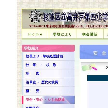
〒167-0053 東京都杉並区西荻南1-8-16 TEL03-3333-7828
Ｈｏｍｅ
学校だより
朝会講話
学校紹介
安 全 ・
校長より・学校経営計画
校 章 ・ 校 歌
地 図
沿革史 ・ 歴代の校長
概 要
安全・安心 ・ いじめ防止