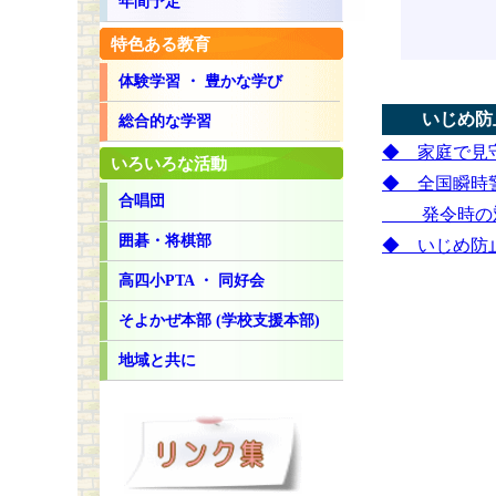
年間予定
特色ある教育
体験学習 ・ 豊かな学び
いじめ防止
総合的な学習
◆ 家庭で見
いろいろな活動
◆ 全国瞬時
合唱団
発令時の対
囲碁・将棋部
◆ いじめ防
高四小PTA ・ 同好会
そよかぜ本部 (学校支援本部)
地域と共に