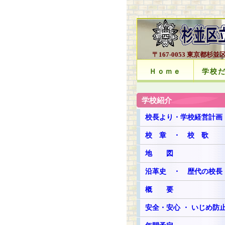
〒167-0053 東京都杉並区西荻
Ｈｏｍｅ
学校
学校紹介
校長より・学校経営計画
校 章 ・ 校 歌
地 図
沿革史 ・ 歴代の校長
概 要
安全・安心 ・ いじめ防