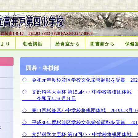
南1-8-16 TEL03-3333-7828 FAX03-3247-8869
だより
朝会講話
給食室から
図書館から
保健
囲碁・将棋部
◇ 令和元年度杉並区学校文化栄誉顕彰を受賞 2020
◇ 文部科学大臣杯 第15回小・中学校将棋団体
令和元年６月９日
◇ 第11回杉並区小中学校将棋団体戦 2019年3月1
◇ 平成30年度杉並区学校文化栄誉顕彰を受賞 2019
止
◇ 文部科学大臣杯 第14回小・中学校将棋団体戦 