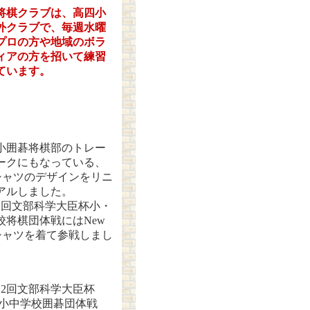
将棋クラブは、高四小
外クラブで、毎週水曜
プロの方や地域のボラ
ィアの方を招いて練習
ています。
小囲碁将棋部のトレー
ークにもなっている、
シャツのデザインをリニ
アルしました。
2回文部科学大臣杯小・
校将棋団体戦にはNew
シャツを着て参戦しまし
2回文部科学大臣杯
中学校囲碁団体戦