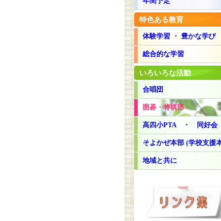
年間予定
特色ある教育
体験学習 ・ 豊かな学
総合的な学習
いろいろな活動
合唱団
囲碁・将棋部
高四小PTA ・ 同好会
そよかぜ本部 (学校支援本
地域と共に