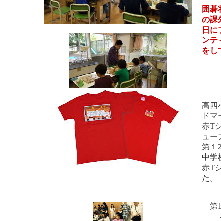
囲碁
の課
日に
ンテ
をし
高四
ドマ
赤T
ュー
第１
中学
赤T
た。
第1
小