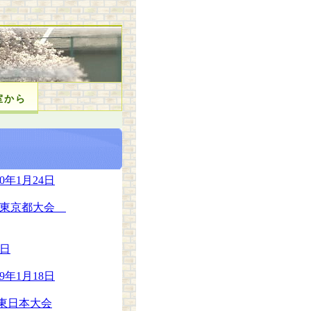
室から
年1月24日
戦 東京都大会
0日
年1月18日
東日本大会