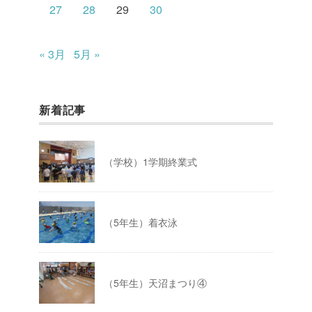
27
28
29
30
« 3月
5月 »
新着記事
（学校）1学期終業式
（5年生）着衣泳
（5年生）天沼まつり④