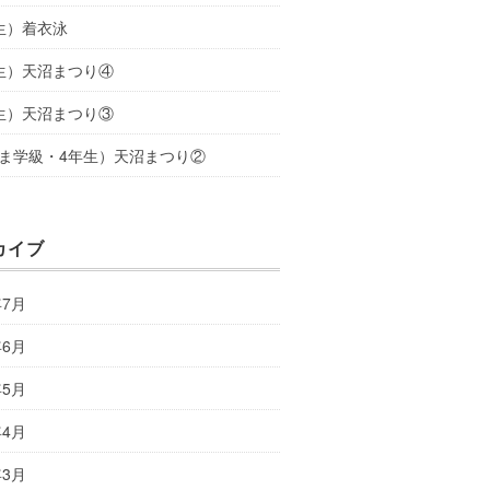
生）着衣泳
生）天沼まつり④
生）天沼まつり③
ま学級・4年生）天沼まつり②
カイブ
年7月
年6月
年5月
年4月
年3月