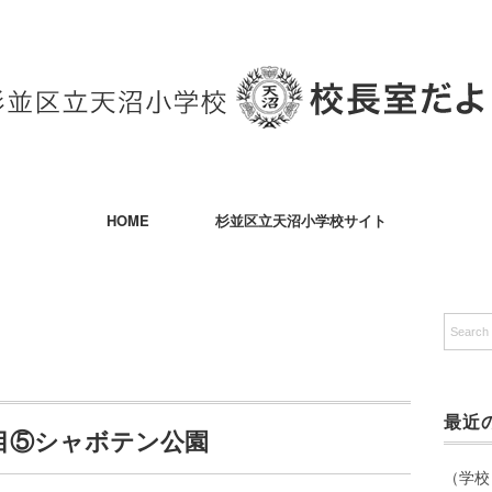
HOME
杉並区立天沼小学校サイト
最近
目⑤シャボテン公園
（学校