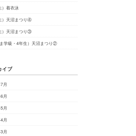
生）着衣泳
生）天沼まつり④
生）天沼まつり③
ま学級・4年生）天沼まつり②
カイブ
年7月
年6月
年5月
年4月
年3月