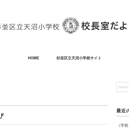
HOME
杉並区立天沼小学校サイト
最近
び
（学校