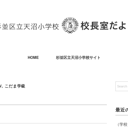
HOME
杉並区立天沼小学校サイト
Ｗ
,
こだま学級
最近
（学校