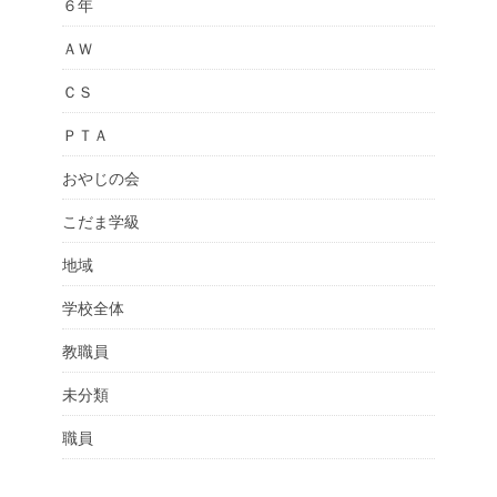
６年
ＡＷ
ＣＳ
ＰＴＡ
おやじの会
こだま学級
地域
学校全体
教職員
未分類
職員