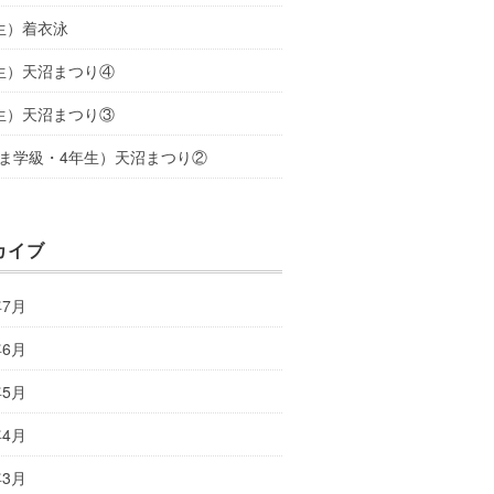
生）着衣泳
生）天沼まつり④
生）天沼まつり③
ま学級・4年生）天沼まつり②
カイブ
年7月
年6月
年5月
年4月
年3月