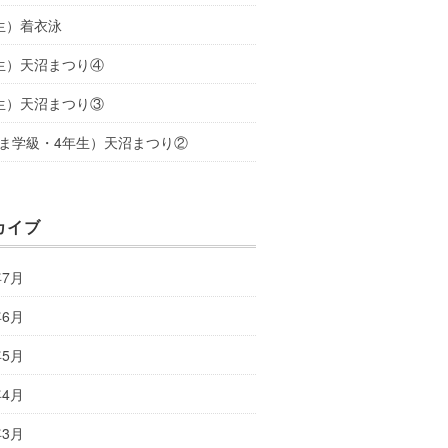
生）着衣泳
生）天沼まつり④
生）天沼まつり③
ま学級・4年生）天沼まつり②
カイブ
年7月
年6月
年5月
年4月
年3月