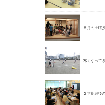
５月の土曜
寒くなって
２学期最後