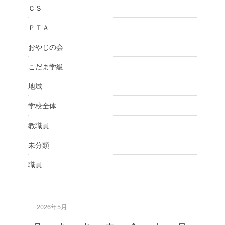
ＣＳ
ＰＴＡ
おやじの会
こだま学級
地域
学校全体
教職員
未分類
職員
2026年5月