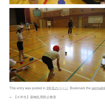
This entry was posted in
3年生のページ
. Bookmark the
permalin
←
【６年生】薬物乱用防止教室