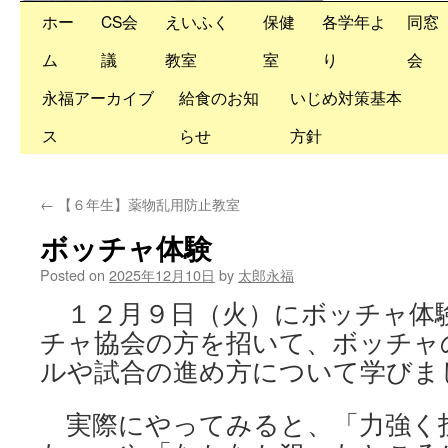
Skip
ホー
CS会
えいふく
保健
各学年よ
同窓
to
ム
議
教室
室
り
会
content
永福アーカイブ
給食のお知
いじめ対策基本
ス
らせ
方針
←
【６年生】薬物乱用防止教室
ボッチャ体験
Posted on
2025年12月10日
by
太郎永福
１２月９日（火）にボッチャ体
チャ協会の方を招いて、ボッチャ
ルや試合の進め方について学びま
実際にやってみると、「力強く