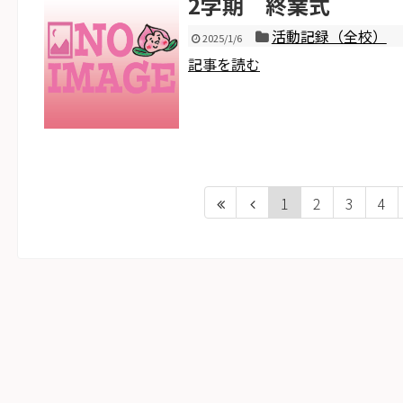
2学期 終業式
活動記録（全校）
2025/1/6
記事を読む
1
2
3
4