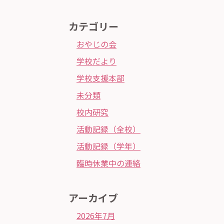
カテゴリー
おやじの会
学校だより
学校支援本部
未分類
校内研究
活動記録（全校）
活動記録（学年）
臨時休業中の連絡
アーカイブ
2026年7月