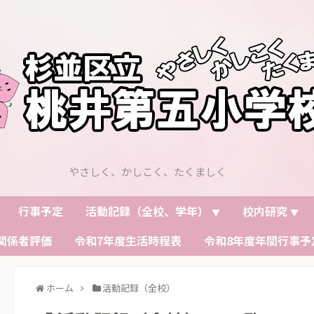
やさしく、かしこく、たくましく
行事予定
活動記録（全校、学年）
校内研究
▼
▼
関係者評価
令和7年度生活時程表
令和8年度年間行事予
ホーム
活動記録（全校）