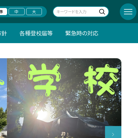
準
中
大
方針
各種登校届等
緊急時の対応