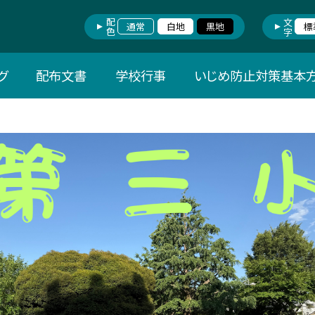
配色
文字
通常
白地
黒地
標
グ
配布文書
学校行事
いじめ防止対策基本