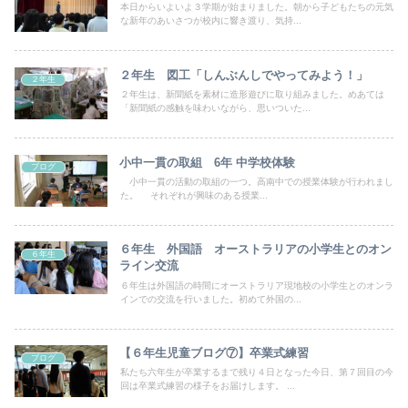
本日からいよいよ３学期が始まりました。朝から子どもたちの元気
な新年のあいさつが校内に響き渡り、気持...
２年生 図工「しんぶんしでやってみよう！」
２年生
２年生は、新聞紙を素材に造形遊びに取り組みました。めあては
「新聞紙の感触を味わいながら、思いついた...
小中一貫の取組 6年 中学校体験
ブログ
小中一貫の活動の取組の一つ。高南中での授業体験が行われまし
た。 それぞれが興味のある授業...
６年生 外国語 オーストラリアの小学生とのオン
６年生
ライン交流
６年生は外国語の時間にオーストラリア現地校の小学生とのオンラ
インでの交流を行いました。初めて外国の...
【６年生児童ブログ⑦】卒業式練習
ブログ
私たち六年生が卒業するまで残り４日となった今日、第７回目の今
回は卒業式練習の様子をお届けします。 ...