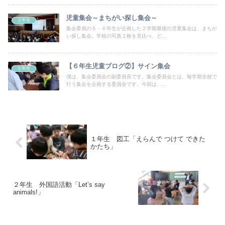
児童集会～まちがい探し集会～
３年生
集会委員の５・６年生が企画した２学期最後の児童集会は、まちが
い探し集会。学校の写真２枚を見比べ、ど...
【６年生児童ブログ②】サイン集会
５年生
僕は、集会委員会の副委員長です。集会委員会とは、毎学期全校で
行う集会を企画する委員会です。今回は、...
１年生 図工「えらんで つけて できた
かたち」
２年生 外国語活動「Let’s say
animals!」