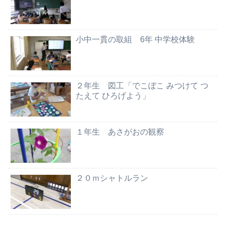
小中一貫の取組 6年 中学校体験
２年生 図工「でこぼこ みつけて つ
たえて ひろげよう」
１年生 あさがおの観察
２０ｍシャトルラン