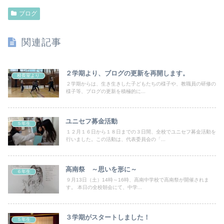
ブログ
関連記事
２学期より、ブログの更新を再開します。
校長室より
２学期からは、生き生きした子どもたちの様子や、教職員の研修の
様子等、ブログの更新を積極的に...
ユニセフ募金活動
５年生
１２月１６日から１８日までの３日間、全校でユニセフ募金活動を
行いました。この活動は、代表委員会の「...
高南祭 ～思いを形に～
６年生
９月13日（土）14時～16時、高南中学校で高南祭が開催されま
す。 本日の全校朝会にて、中学...
３学期がスタートしました！
５年生