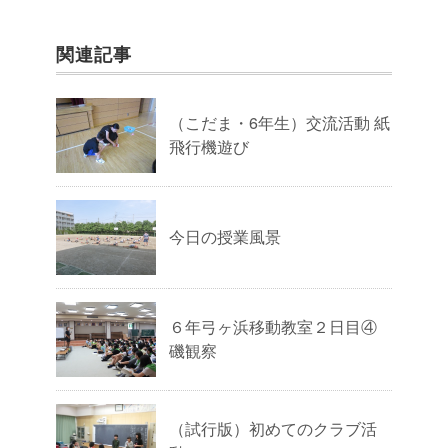
関連記事
（こだま・6年生）交流活動 紙
飛行機遊び
今日の授業風景
６年弓ヶ浜移動教室２日目④
磯観察
（試行版）初めてのクラブ活