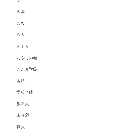
５年
６年
ＡＷ
ＣＳ
ＰＴＡ
おやじの会
こだま学級
地域
学校全体
教職員
未分類
職員