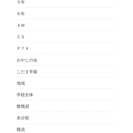
５年
６年
ＡＷ
ＣＳ
ＰＴＡ
おやじの会
こだま学級
地域
学校全体
教職員
未分類
職員