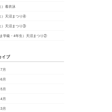
生）着衣泳
生）天沼まつり④
生）天沼まつり③
ま学級・4年生）天沼まつり②
カイブ
年7月
年6月
年5月
年4月
年3月