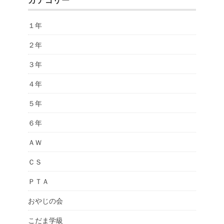
１年
２年
３年
４年
５年
６年
ＡＷ
ＣＳ
ＰＴＡ
おやじの会
こだま学級