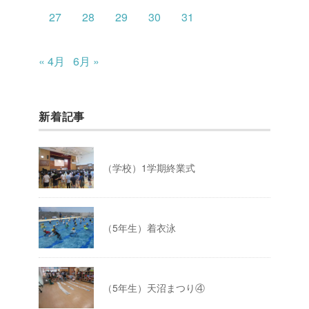
27
28
29
30
31
« 4月
6月 »
新着記事
（学校）1学期終業式
（5年生）着衣泳
（5年生）天沼まつり④