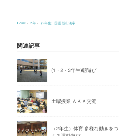
Home
›
２年
›
（2年生）国語 新出漢字
関連記事
(1・2・3年生)朝遊び
土曜授業 ＡＫＡ交流
（2年生）体育 多様な動きをつ
くる運動遊び