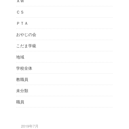
ＡＷ
ＣＳ
ＰＴＡ
おやじの会
こだま学級
地域
学校全体
教職員
未分類
職員
2019年7月