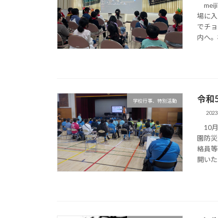
mei
場に入
でチョ
内へ。
令和
学校行事、特別活動
202
10月
園防災
絡員等
開いた