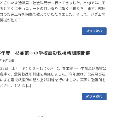
jiとさいたま造幣局へ社会科見学へ行ってきました。meijiでは、工
るとすぐにチョコレートの甘い香りに驚く子供たち。まず、部屋
コの製造工程を映像で教えていただきました。そして、いざ工場
機械が動く […]
続きを読む
5年度 杉並第一小学校震災救援所訓練開催
3年10月28日
28日（土）（9：００～12：00）に、杉並第一小学校及び馬橋公
倉庫で、震災救援所訓練を実施しました。今年度は、役員及び連
による震災救援所の起ち上げ訓練を行いました。実際に避難所を
ときに、どんな […]
続きを読む