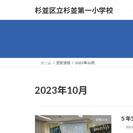
コ
ナ
杉並区立杉並第一小学校
ン
ビ
テ
ゲ
ン
ー
ツ
シ
へ
ョ
ス
ン
キ
に
ッ
移
ホーム
更新情報
2023年10月
プ
動
2023年10月
５年
お知らせ
202