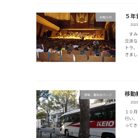
５年
お知らせ
202
すみだ
立派な
トラ、
きまし
移動
学年、専科のページ
202
１０月
行い、
ってき