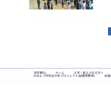
投
稿
の
ペ
ー
学校案内
ホーム
入学・転入される方へ
広めよう阿佐谷の街プロジェクト(起業家教育)
給食
ジ
送
り