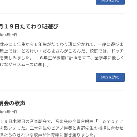
続きを読む
月１９日たてわり班遊び
3年10月19日
みに１年生から６年生がたてわり班に分かれて、一緒に遊びま
屋上では、どろけい・だるまさんがころんだ、校庭では、ドッヂ
を楽しみました。 ６年生が事前に計画を立て、全学年に優しく
けながらスムーズに進 […]
続きを読む
朝会の歌声
3年10月19日
１９日木曜日の音楽朝会で、音楽会の全員合唱曲「Ｔｏｍｏｒｒ
を歌いました。三木先生のピアノ伴奏と吉野先生の指揮に合わせ
供たちのきれいな歌声が体育館に響き渡りました。