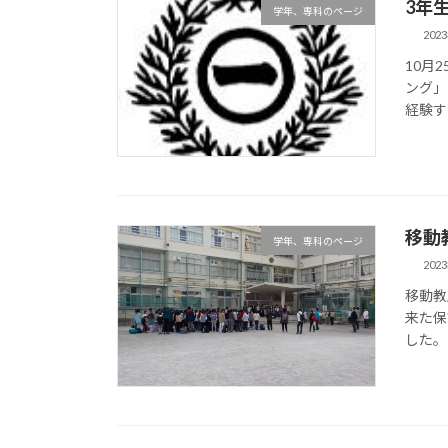
3年
学年、専科のページ
202
10月
ング」
経験す
移動
学年、専科のページ
202
移動教
来た保
した。