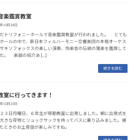
音楽鑑賞教室
3年10月24日
トリフォニーホールで音楽鑑賞教室が行われました。 とても
ホールの中で、新日本フィルハーモニー交響楽団の本格オーケス
サキソフォックスの楽しい演奏、伶楽舎の伝統の雅楽を鑑賞して
た。 楽器の紹介あ […]
続きを読む
教室に行ってきます！
3年10月23日
２３日月曜日、６年生が移動教室に出発しました。朝に出発式を
大きな荷物とリュックサックを持ってバスに乗り込みました。帰
たときのお土産話が楽しみですね。