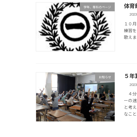
体育
学年、専科のページ
202
１０月
練習を
歌えま
５年
お知らせ
202
４分間
ーの速
と考え
なこと