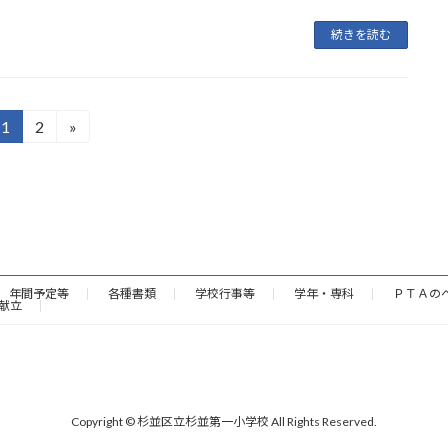
続きを読む
1
2
»
固
固
定
定
ペ
ペ
ー
ー
ジ
ジ
年間予定等
各種書類
学校行事等
学年・専科
ＰＴＡの
献立
Copyright © 杉並区立杉並第一小学校 All Rights Reserved.