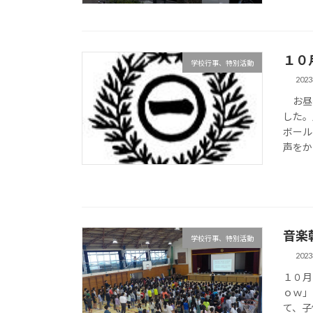
１０
学校行事、特別活動
202
お昼休
した。
ボール
声をか
音楽
学校行事、特別活動
202
１０月
ｏｗ」
て、子