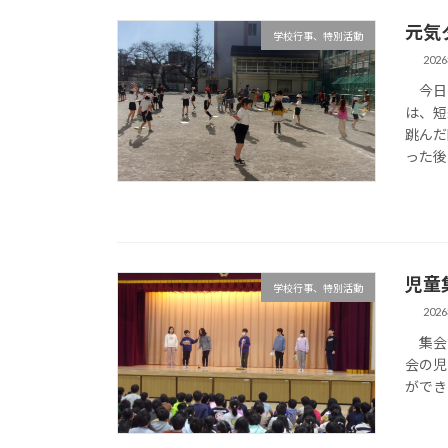
元気
学校行事、特別活動
202
今日（
は、短
跳んだ
った後
児童
学校行事、特別活動
202
集会委
会の児
ができ