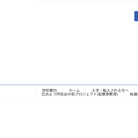
投
稿
の
ペ
ー
ジ
送
学校案内
ホーム
入学・転入される方へ
広めよう阿佐谷の街プロジェクト(起業家教育)
給食
り