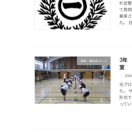
杉並警
て質問
乗車さ
た。 
3年
学年、専科のページ
室
202
元プロ
た。 
形式で
ってい