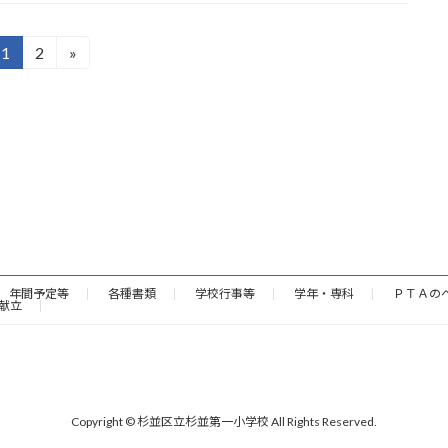
1
2
»
固
固
定
定
ペ
ペ
ー
ー
ジ
ジ
年間予定等
各種書類
学校行事等
学年・専科
ＰＴＡの
献立
Copyright © 杉並区立杉並第一小学校 All Rights Reserved.