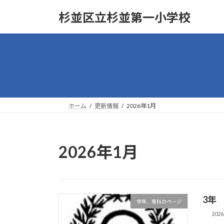
コ
ナ
杉並区立杉並第一小学校
ン
ビ
テ
ゲ
ン
ー
ツ
シ
へ
ョ
ス
ン
キ
に
ッ
移
ホーム
更新情報
2026年1月
プ
動
2026年1月
3年
学年、専科のページ
202