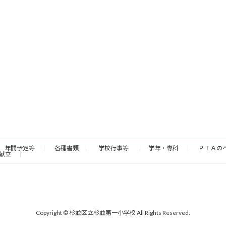
年間予定等
各種書類
学校行事等
学年・専科
ＰＴＡの
献立
Copyright © 杉並区立杉並第一小学校 All Rights Reserved.