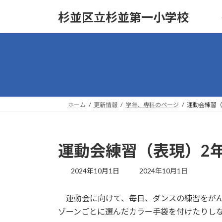
コ
ナ
杉並区立杉並第一小学校
ン
ビ
テ
ゲ
ン
ー
ツ
シ
へ
ョ
ス
ン
キ
に
ッ
移
ホーム
更新情報
学年、専科のページ
運動会練習（
プ
動
運動会練習（表現）2
最
2024年10月1日
2024年10月1日
終
更
運動会に向けて、毎日、ダンスの練習をがん
新
日
ゾーンごとに選んだカラー手袋を付けたりし
時