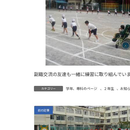
副籍交流の友達も一緒に練習
学年、専科のページ
、
２年生
、
お知
カテゴリー
前の記事