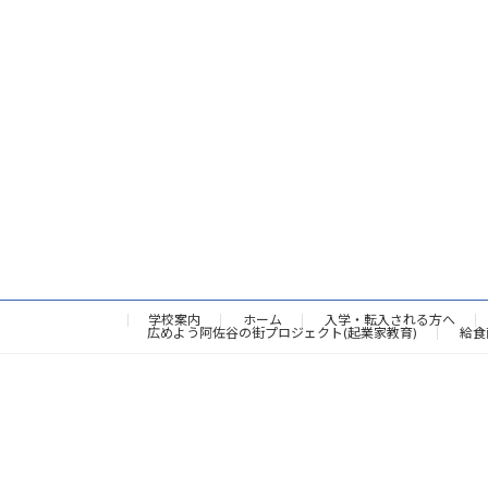
学校案内
ホーム
入学・転入される方へ
広めよう阿佐谷の街プロジェクト(起業家教育)
給食