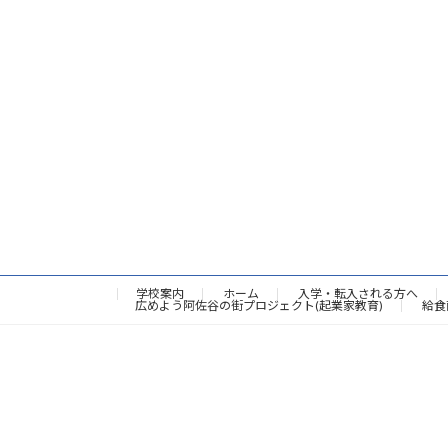
学校案内
ホーム
入学・転入される方へ
広めよう阿佐谷の街プロジェクト(起業家教育)
給食