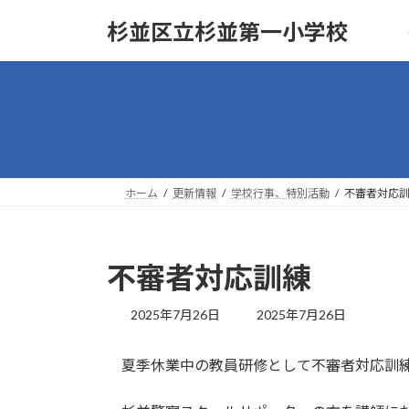
コ
ナ
杉並区立杉並第一小学校
ン
ビ
テ
ゲ
ン
ー
ツ
シ
へ
ョ
ス
ン
キ
に
ッ
移
ホーム
更新情報
学校行事、特別活動
不審者対応
プ
動
不審者対応訓練
最
2025年7月26日
2025年7月26日
終
更
夏季休業中の教員研修として不審者対応訓
新
日
時