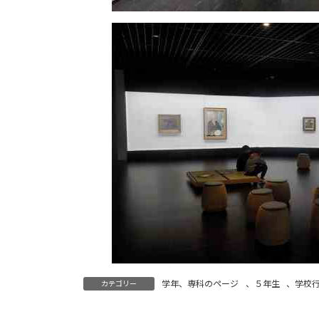
学年、専科のページ
、
５年生
、
学校
カテゴリー