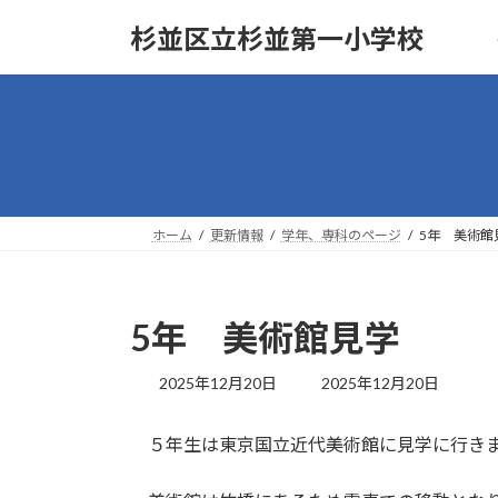
コ
ナ
杉並区立杉並第一小学校
ン
ビ
テ
ゲ
ン
ー
ツ
シ
へ
ョ
ス
ン
キ
に
ッ
移
ホーム
更新情報
学年、専科のページ
5年 美術館
プ
動
5年 美術館見学
最
2025年12月20日
2025年12月20日
終
更
５年生は東京国立近代美術館に見学に行き
新
日
時