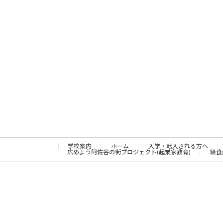
学校案内
ホーム
入学・転入される方へ
広めよう阿佐谷の街プロジェクト(起業家教育)
給食