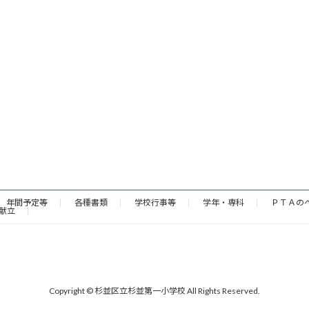
年間予定等
各種書類
学校行事等
学年・専科
ＰＴＡの
献立
Copyright © 杉並区立杉並第一小学校 All Rights Reserved.