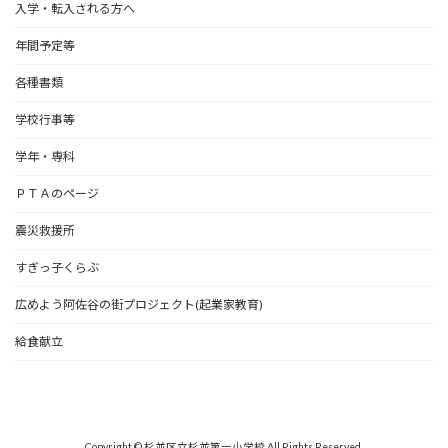
入学・転入される方へ
年間予定等
各種書類
学校行事等
学年・専科
ＰＴＡのページ
震災救援所
すぎっ子くらぶ
広めよう阿佐谷の街プロジェクト(起業家教育)
給食献立
Copyright © 杉並区立杉並第一小学校 All Rights Reserved.