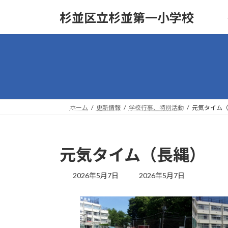
コ
ナ
杉並区立杉並第一小学校
ン
ビ
テ
ゲ
ン
ー
ツ
シ
へ
ョ
ス
ン
キ
に
ッ
移
ホーム
更新情報
学校行事、特別活動
元気タイム
プ
動
元気タイム（長縄）
最
2026年5月7日
2026年5月7日
終
更
新
日
時