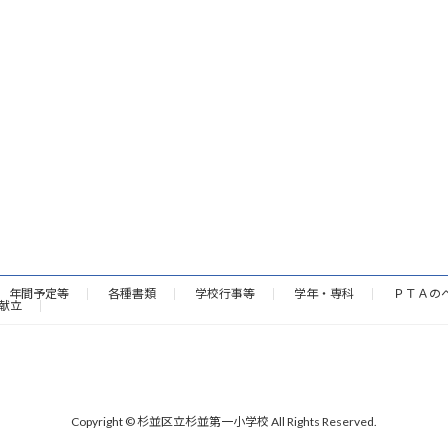
年間予定等
各種書類
学校行事等
学年・専科
ＰＴＡの
献立
Copyright © 杉並区立杉並第一小学校 All Rights Reserved.