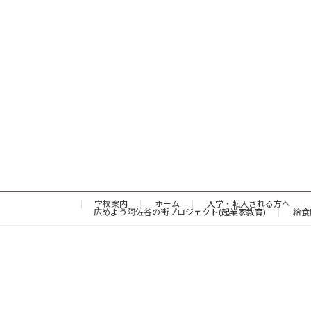
学校案内
ホーム
入学・転入される方へ
広めよう阿佐谷の街プロジェクト(起業家教育)
給食