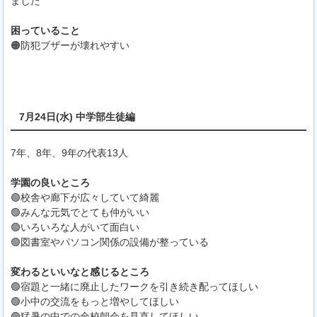
ました
困っていること
🟠防犯ブザーが壊れやすい
7月24日(水) 中学部生徒編
7年、8年、9年の代表13人
学園の良いところ
🟢校舎や廊下が広々していて綺麗
🟢みんな元気でとても仲がいい
🟢いろいろな人がいて面白い
🟢図書室やパソコン関係の設備が整っている
変わるといいなと感じるところ
🟢宿題と一緒に廃止したワークを引き続き配ってほしい
🟢小中の交流をもっと増やしてほしい
🟢猛暑の中での全校朝会を見直してほしい