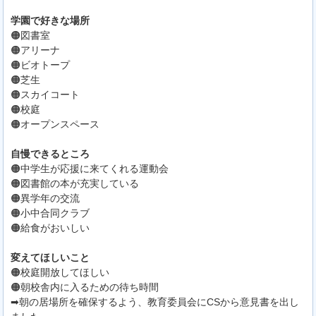
学園で好きな場所
🟠図書室
🟠アリーナ
🟠ビオトープ
🟠芝生
🟠スカイコート
🟠校庭
🟠オープンスペース
自慢できるところ
🟠中学生が応援に来てくれる運動会
🟠図書館の本が充実している
🟠異学年の交流
🟠小中合同クラブ
🟠給食がおいしい
変えてほしいこと
🟠校庭開放してほしい
🟠朝校舎内に入るための待ち時間
➡朝の居場所を確保するよう、教育委員会にCSから意見書を出し