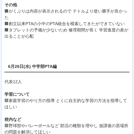
その他
🟧がくぷりは内容が表示されるので テトルより使い勝手が良かっ
た
🟧創立以来PTAの小中のPTA統合を模索してきたができていない
🟧タブレットの予備が少ないため 修理期間が長く 学習進度の差が
出ることが心配
6月26日(水) 中学部PTA編
代表12人
学習について
🟩家庭学習のやり方の指導 とくに自主的な学習の方法を指導して
ほしい
校内など
🟩野球部やバレーボールなど 部活の種類を増やし 放課後の居場所
の問題を解消してほしい