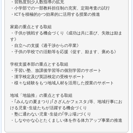
・習熟度別少人数指導の拡充
・小学部での一部教科担任制の充実、定期考査の試行
・ICTを積極的かつ効果的に活用する授業の推進
家庭の重点とする取組
・子供が挑戦する機会づくり《成功は共に喜び、失敗は励ま
す》
・自立への支援《過干渉からの卒業》
・子供の学校での活動等を応援《促す、励ます、褒める》
学校支援本部の重点とする取組
・手習い塾、放課後学習等の個別学習のサポート
・漢字検定及び英語検定の受検サポート
・様々な経験をもつ地域人材を活用した授業のサポート
地域「地協推」の重点とする取組
・｢みんなの夏まつり｣｢さざんかフェスタ｣等、地域行事にお
ける児童･生徒たちが活躍する機会づくり
・塾に通わない児童･生徒の｢学ぶ場｣づくり
・しなやかな心とたくましい体を作る体力アップ事業の推進