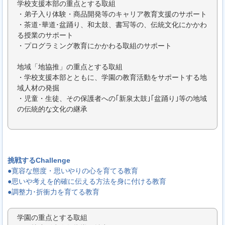
学校支援本部の重点とする取組
・弟子入り体験・商品開発等のキャリア教育支援のサポート
・茶道･華道･盆踊り、和太鼓、書写等の、伝統文化にかかわ
る授業のサポート
・プログラミング教育にかかわる取組のサポート
地域「地協推」の重点とする取組
・学校支援本部とともに、学園の教育活動をサポートする地
域人材の発掘
・児童・生徒、その保護者への｢新泉太鼓｣｢盆踊り｣等の地域
の伝統的な文化の継承
挑戦するChallenge
●寛容な態度・思いやりの心を育てる教育
●思いや考えを的確に伝える方法を身に付ける教育
●調整力･折衝力を育てる教育
学園の重点とする取組