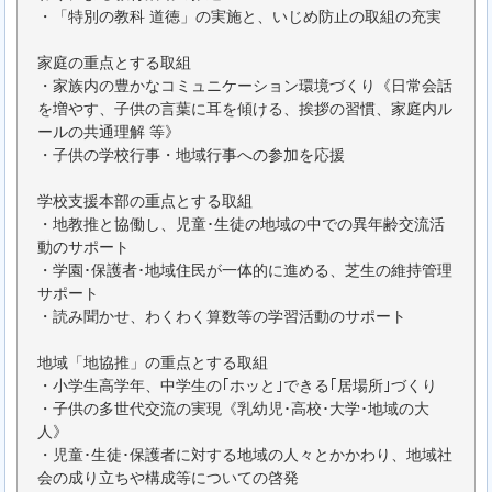
・「特別の教科 道徳」の実施と、いじめ防止の取組の充実
家庭の重点とする取組
・家族内の豊かなコミュニケーション環境づくり《日常会話
を増やす、子供の言葉に耳を傾ける、挨拶の習慣、家庭内ル
ールの共通理解 等》
・子供の学校行事・地域行事への参加を応援
学校支援本部の重点とする取組
・地教推と協働し、児童･生徒の地域の中での異年齢交流活
動のサポート
・学園･保護者･地域住民が一体的に進める、芝生の維持管理
サポート
・読み聞かせ、わくわく算数等の学習活動のサポート
地域「地協推」の重点とする取組
・小学生高学年、中学生の｢ホッと｣できる｢居場所｣づくり
・子供の多世代交流の実現《乳幼児･高校･大学･地域の大
人》
・児童･生徒･保護者に対する地域の人々とかかわり、地域社
会の成り立ちや構成等についての啓発