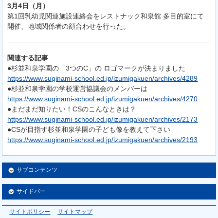
3月4日（月）
第1回乳幼児関連施設連絡会をレストナック和泉館 多目的室にて
開催、地域関係者の顔合わせを行った。
関連する記事
●杉並和泉学園の「3つのC」の ロゴマークが決まりました
https://www.suginami-school.ed.jp/izumigakuen/archives/4289
●杉並和泉学園の学校運営協議会のメンバーは
https://www.suginami-school.ed.jp/izumigakuen/archives/4270
●まだまだ知りたい！CSのこんなときは？
https://www.suginami-school.ed.jp/izumigakuen/archives/2173
●CSが目指す杉並和泉学園の子ども像を教えて下さい
https://www.suginami-school.ed.jp/izumigakuen/archives/2193
サブコンテンツ
サイドバー
サイトポリシー
サイトマップ