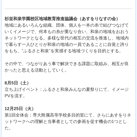
杉並和泉学園校区地域教育推進協議会（あすをりなすの会）
地域にあるいろんな組織、団体、個人を一本の糸で結びつなげて
いくイメージで、何本もの糸が重なり合い、和泉の地域をおおう
ネットワークとなる。多様な世代の相互の交流を推進し、地域内
で暮らす一人ひとりが和泉の地域の一員であることに自覚と誇り
をもち、“ふるさと和泉”を実感する地域づくりを目的とする。
その中で、つながりあう事で解決できる課題に取組み、相互が良
かったと思える活動としていく。
8月5日（土）
立ち上げイベント：ふるさと和泉みんなの夏祭りにて、イメージ
PVを流す。
12月25日（火）
第1回全体会：専大附属高等学校多目的室にて、さらにあすをりネ
ットワークへの理解と当事者としての参画を促す機会の1つとし
た。