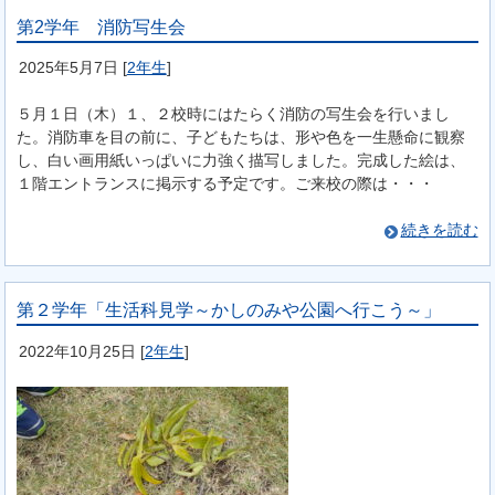
第2学年 消防写生会
2025年5月7日
[
2年生
]
５月１日（木）１、２校時にはたらく消防の写生会を行いまし
た。消防車を目の前に、子どもたちは、形や色を一生懸命に観察
し、白い画用紙いっぱいに力強く描写しました。完成した絵は、
１階エントランスに掲示する予定です。ご来校の際は・・・
続きを読む
第２学年「生活科見学～かしのみや公園へ行こう～」
2022年10月25日
[
2年生
]