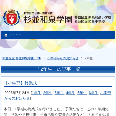
メニュー
杉並区立 杉並和泉学園 TOP
小学部からのお知らせ
2年生
「2年生」の記事一覧
【小学部】終業式
2026年7月24日
[
1年生
,
2年生
,
3年生
,
4年生
,
5年生
,
6年生
,
小学部
からのお知らせ
]
本日、1学期の終業式を行いました。 子供たちは、この１学期の
間、学習や学校行事、当番活動や委員会活動など、さまざまな場