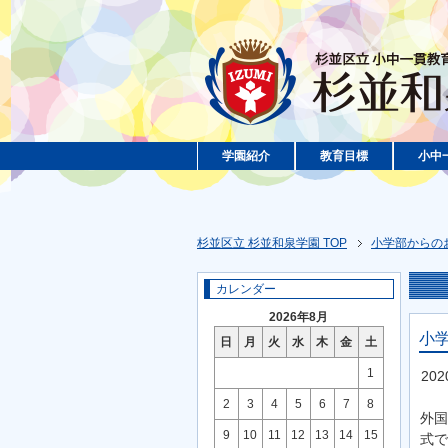
学園紹介
教育目標
小中
杉並区立 杉並和泉学園 TOP
小学部からの
カレンダー
2026年8月
小
日
月
火
水
木
金
土
1
20
2
3
4
5
6
7
8
外国
9
10
11
12
13
14
15
式で