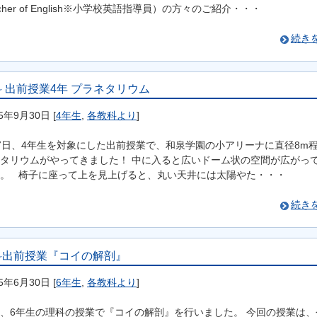
acher of English※小学校英語指導員）の方々のご紹介・・・
続き
 出前授業4年 プラネタリウム
15年9月30日
[
4年生
,
各教科より
]
7日、4年生を対象にした出前授業で、和泉学園の小アリーナに直径8m
タリウムがやってきました！ 中に入ると広いドーム状の空間が広がっ
。 椅子に座って上を見上げると、丸い天井には太陽やた・・・
続き
科出前授業『コイの解剖』
15年6月30日
[
6年生
,
各教科より
]
、6年生の理科の授業で『コイの解剖』を行いました。 今回の授業は、