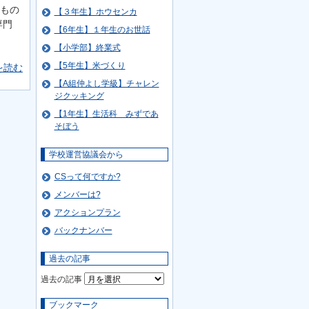
もの
【３年生】ホウセンカ
専門
【6年生】１年生のお世話
【小学部】終業式
【5年生】米づくり
を読む
【A組仲よし学級】チャレン
ジクッキング
【1年生】生活科 みずであ
そぼう
学校運営協議会から
CSって何ですか?
メンバーは?
アクションプラン
バックナンバー
過去の記事
過去の記事
ブックマーク