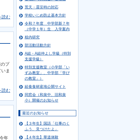
荒天・震災時の対応
学校いじめ防止基本方針
を読む
令和７年度 中学部新７年
（中学１年）生 入学案内
校内研究
部活動活動方針
A組・A組仲よし学級（特別
支援学級）
程のプ
特別支援教室（小学部「い
ていま
ずみ教室」、中学部「学び
の教室」）
給食食材産地公開サイト
を読む
同窓会（和泉中、旧和泉
小）開催のお知らせ
最近のお知らせ
【３年生】国語「仕事のく
ふう、見つけたよ」
【４年生】華道体験
今年