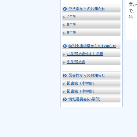
度か
中学部からのお知らせ
で、
7年生
的・
8年生
9年生
特別支援学級からのお知らせ
小学部 A組仲よし学級
中学部 A組
図書館からのお知らせ
図書館（小学部）
図書館（中学部）
情報委員会(小学部)