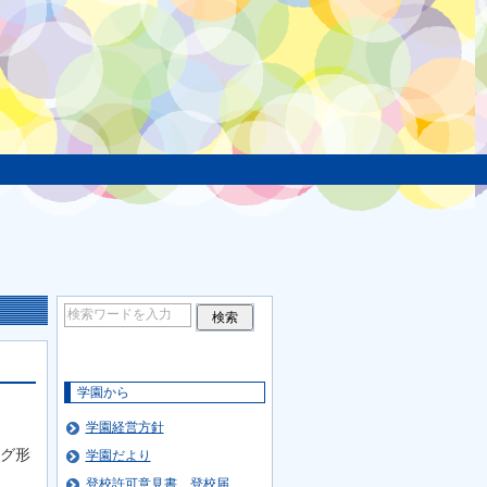
学園から
学園経営方針
グ形
学園だより
登校許可意見書、登校届