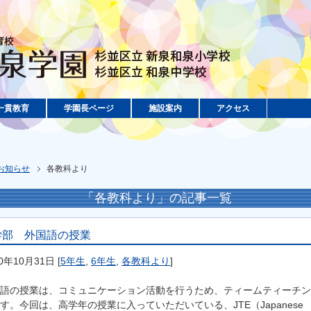
一貫教育
学園長ページ
施設案内
アクセス
お知らせ
各教科より
「各教科より」の記事一覧
学部 外国語の授業
20年10月31日
[
5年生
,
6年生
,
各教科より
]
語の授業は、コミュニケーション活動を行うため、ティームティーチン
す。今回は、高学年の授業に入っていただいている、JTE（Japanese