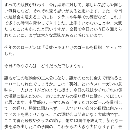
すべての競技が終わり、今は結果に対して、嬉しい気持ちや悔し
い気持ちなど、それぞれ違う思いがあると思います。また、今日
の運動会を迎えるまでにも、クラスや学年での練習など、これま
で多くの時間を費やしてきました。上手くいかないことや、大変
だったこともあったと思いますが、全員で今日という日を迎えら
れたことに、まずは大きな意味があると感じています。
今年のスローガンは「英雄〜キミだけのゴールを目指して～」で
した。
今日のみなさんは、どうだったでしょうか。
誰もがこの運動会の主人公になり、誰かのために全力で頑張るヒ
ーローになれたでしょうか。この「英雄」というスローガンの意
味を、一人ひとりがどのように捉え、今日の競技やそれぞれの係
の活動に臨んだのか、ぜひこれからの振り返りに活かしてほしい
と思います。中学部のテーマである「キミだけのゴールを目指し
て」の通り、勝敗に関わらず、一人ひとりが自分の目標に向かっ
てベストを尽くせたなら、この運動会は間違いなく大成功です。
ここで得た経験やクラスの絆は、創立10周年を終えて、新たな一
歩を踏み出したこの学園の、これからの大きな力になります。最