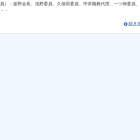
員）：坂野会長、浅野委員、久保田委員、坪井職務代理、一ツ栁委員、
・・
続き