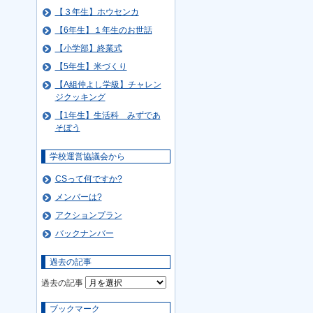
【３年生】ホウセンカ
【6年生】１年生のお世話
【小学部】終業式
【5年生】米づくり
【A組仲よし学級】チャレン
ジクッキング
【1年生】生活科 みずであ
そぼう
学校運営協議会から
CSって何ですか?
メンバーは?
アクションプラン
バックナンバー
過去の記事
過去の記事
ブックマーク