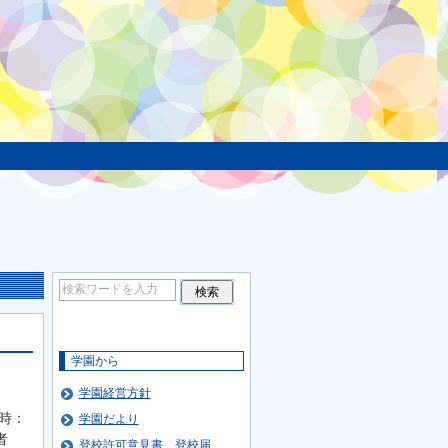
学園から
学園経営方針
時：
学園だより
者
登校許可意見書、登校届