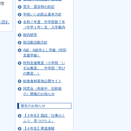
増
荒天・震災時の対応
学校いじめ防止基本方針
を読む
令和７年度 中学部新７年
（中学１年）生 入学案内
校内研究
部活動活動方針
A組・A組仲よし学級（特別
支援学級）
特別支援教室（小学部「い
ずみ教室」、中学部「学び
の教室」）
給食食材産地公開サイト
同窓会（和泉中、旧和泉
小）開催のお知らせ
最近のお知らせ
【３年生】国語「仕事のく
ふう、見つけたよ」
【４年生】華道体験