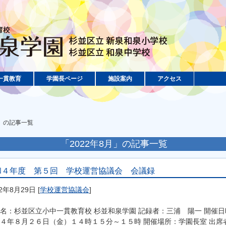
一貫教育
学園長ページ
施設案内
アクセス
月」の記事一覧
「2022年8月」の記事一覧
和４年度 第５回 学校運営協議会 会議録
22年8月29日
[
学校運営協議会
]
名：杉並区立小中一貫教育校 杉並和泉学園 記録者：三浦 陽一 開催日
４年８月２６日（金）１４時１５分～１５時 開催場所：学園長室 出席