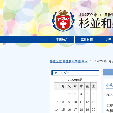
学園紹介
教育目標
小中
杉並区立 杉並和泉学園 TOP
「2022年8
カレンダー
2022年8月
令
日
月
火
水
木
金
土
1
2
3
4
5
6
20
7
8
9
10
11
12
13
学校
14
15
16
17
18
19
20
令和