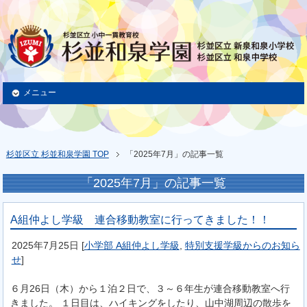
メニュー
杉並区立 杉並和泉学園 TOP
「2025年7月」の記事一覧
「2025年7月」の記事一覧
A組仲よし学級 連合移動教室に行ってきました！！
2025年7月25日
[
小学部 A組仲よし学級
,
特別支援学級からのお知ら
せ
]
６月26日（木）から１泊２日で、３～６年生が連合移動教室へ行
きました。 １日目は、ハイキングをしたり、山中湖周辺の散歩を