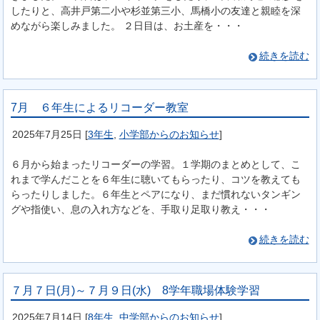
したりと、高井戸第二小や杉並第三小、馬橋小の友達と親睦を深
めながら楽しみました。 ２日目は、お土産を・・・
続きを読む
7月 ６年生によるリコーダー教室
2025年7月25日
[
3年生
,
小学部からのお知らせ
]
６月から始まったリコーダーの学習。１学期のまとめとして、こ
れまで学んだことを６年生に聴いてもらったり、コツを教えても
らったりしました。６年生とペアになり、まだ慣れないタンギン
グや指使い、息の入れ方などを、手取り足取り教え・・・
続きを読む
７月７日(月)～７月９日(水) 8学年職場体験学習
2025年7月14日
[
8年生
,
中学部からのお知らせ
]